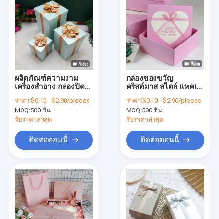
ผลิตภัณฑ์ความงาม
กล่องของขวัญ
เครื่องสําอาง กล่องปิด
คริสต์มาส สไตล์ แพคเก
และกล่องฐาน กระดาษ
จกระดาษกระดาษ
ราคา:
$0.10 - $2.90/pieces
ราคา:
$0.10 - $2.90/pieces
แข็งกล่องกระดาษพับ
กระดาษกระดาษ
MOQ:
500 ชิ้น
MOQ:
500 ชิ้น
ตามสั่ง
กระดาษกระดาษ
กระดาษกระดาษ
รับราคาล่าสุด
รับราคาล่าสุด
กระดาษกระดาษ
ติดต่อตอนนี้
ติดต่อตอนนี้
บ้าน
สินค้า
วิดีโอ