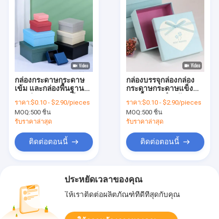
กล่องกระดาษกระดาษ
กล่องบรรจุกล่องกล่อง
เข้ม และกล่องพื้นฐาน
กระดาษกระดาษแข็ง
กระเป๋าบรรจุรองเท้า
และพื้นฐานสําหรับ
ราคา:
$0.10 - $2.90/pieces
ราคา:
$0.10 - $2.90/pieces
กล่องกระดาษกระดาษ
เครื่องสําอางน้ําหอม
MOQ:
500 ชิ้น
MOQ:
500 ชิ้น
Custom Two-Sided
Printing
รับราคาล่าสุด
รับราคาล่าสุด
ติดต่อตอนนี้
ติดต่อตอนนี้
ประหยัดเวลาของคุณ
ให้เราติดต่อผลิตภัณฑ์ที่ดีที่สุดกับคุณ