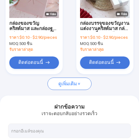
เกี่ยวกับเรา
ทัวร์โรงงาน
กล่องของขวัญ
กล่องบรรจุของขวัญงาน
คริสต์มาส และกล่องฐาน
แต่งงานคริสต์มาส กล่อง
การควบคุมคุณภาพ
กล่องกล่องกระดาษแข็ง
บรรจุเครื่องประดับ
ราคา:
$0.10 - $2.90/pieces
ราคา:
$0.10 - $2.90/pieces
ที่สามารถนําไปใช้ใหม่
MOQ:
500 ชิ้น
MOQ:
500 ชิ้น
กล่องกล่องกล่องกล่อง
ติดต่อเรา
กล่องกล่อง
รับราคาล่าสุด
รับราคาล่าสุด
ข่าว
ติดต่อตอนนี้
ติดต่อตอนนี้
กรณี
ดูเพิ่มเติม
ขอทุน
ฝากข้อความ
เราจะตอบกลับอย่างรวดเร็ว
บรรจุภัณฑ์กล่องของขวัญ
กล่องของขวัญแม่เหล็ก