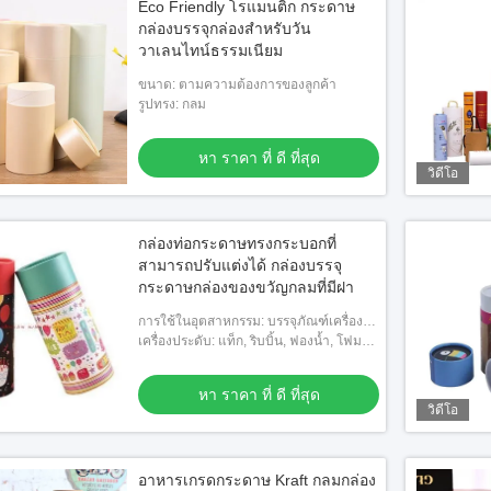
Eco Friendly โรแมนติก กระดาษ
กล่องบรรจุกล่องสําหรับวัน
วาเลนไทน์ธรรมเนียม
ขนาด: ตามความต้องการของลูกค้า
รูปทรง: กลม
หา ราคา ที่ ดี ที่สุด
วิดีโอ
กล่องท่อกระดาษทรงกระบอกที่
สามารถปรับแต่งได้ กล่องบรรจุ
กระดาษกล่องของขวัญกลมที่มีฝา
การใช้ในอุตสาหกรรม: บรรจุภัณฑ์เครื่อง
ดื่ม อาหาร และเครื่องดื่ม
เครื่องประดับ: แท็ก, ริบบิ้น, ฟองน้ำ, โฟม
และอื่น ๆ
หา ราคา ที่ ดี ที่สุด
วิดีโอ
อาหารเกรดกระดาษ Kraft กลมกล่อง