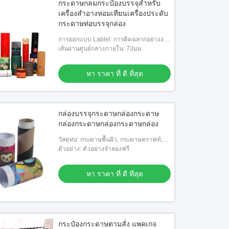
กระดาษกลมกระป๋องบรรจุสําหรับ
เครื่องสําอางหอมเทียนเครื่องประดับ
กระดาษท่อบรรจุกล่อง
การออกแบบ Lablel: การติดฉลากอย่างง่าย
แสดงผลิตภัณฑ์อย่างชัดเจน
เส้นผ่านศูนย์กลางภายใน: 73มม
หา ราคา ที่ ดี ที่สุด
กล่องบรรจุกระดาษกล่องกระดาษ
กล่องกระดาษกล่องกระดาษกล่อง
วัสดุท่อ: กระดาษพื้นผิว, กระดาษคราฟท์,
ศิลปะ PAPE
ตัวอย่าง: ตัวอย่างจำลองฟรี
หา ราคา ที่ ดี ที่สุด
กระป๋องกระดาษตามสั่ง แพคเกจ