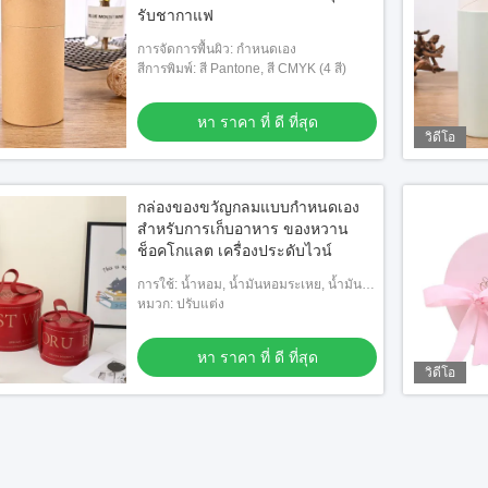
รับชากาแฟ
การจัดการพื้นผิว: กำหนดเอง
สีการพิมพ์: สี Pantone, สี CMYK (4 สี)
หา ราคา ที่ ดี ที่สุด
วิดีโอ
กล่องของขวัญกลมแบบกําหนดเอง
สําหรับการเก็บอาหาร ของหวาน
ช็อคโกแลต เครื่องประดับไวน์
การใช้: น้ำหอม, น้ำมันหอมระเหย, น้ำมัน
ทาเล็บ
หมวก: ปรับแต่ง
หา ราคา ที่ ดี ที่สุด
วิดีโอ