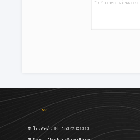
โทรศัพท์：86--15322801313