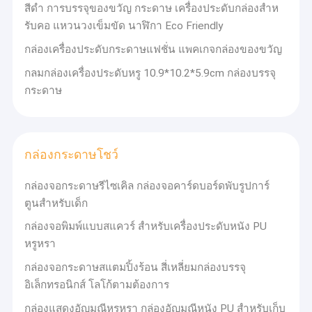
ตั้งของเรา เราได้จัดจําหน่ายสินค้าพิมพ์ที่มีคุณภาพสูงหลากหลาย
สีดํา การบรรจุของขวัญ กระดาษ เครื่องประดับกล่องสําห
เกี่ยวกับเรา
รับคอ แหวนวงเข็มขัด นาฬิกา Eco Friendly
สาขาวิชาการ
เราเชี่ยวชาญในการออกแบบและพิมพ์:
ทัวร์โรงงาน
กล่องเครื่องประดับกระดาษแฟชั่น แพคเกจกล่องของขวัญ
อัลบั้มภาพ
กลมกล่องเครื่องประดับหรู 10.9*10.2*5.9cm กล่องบรรจุ
การควบคุมคุณภาพ
หนังสือพิมพ์
กระดาษ
หนังสือและนิตยสาร
หน้าสี
ติดต่อเรา
โปสเตอร์
ธงแขวน POP
ข่าว
ซองใหญ่
กล่องกระดาษโชว์
กล่อง สี สูง และ สูง
(ตัวอย่างกล่องของขวัญกล่องเครื่องสําอางกล่อง
ยา)
กรณี
กระเป๋า กระดาษ ที่ ดี ที่สุด
(ตัวอย่างเช่น เครื่องมือ, ของที่ระลึก,
กล่องจอกระดาษรีไซเคิล กล่องจอคาร์ดบอร์ดพับรูปการ์
รีไซเคิล)
ขอทุน
ตูนสําหรับเด็ก
ปฏิทินโต๊ะและปฏิทินผนัง
บัตร ชวน และ บัตร สวัสดี
กล่องจอพิมพ์แบบสแควร์ สําหรับเครื่องประดับหนัง PU
คุณภาพและการปรับแต่ง
หรูหรา
ในฐานะเป็นบริษัทที่ตั้งอยู่ในโรงงาน เรานําเสนอผลิตภัณฑ์การบรรจุ
บรรจุภัณฑ์กล่องของขวัญ
กล่องจอกระดาษสแตมปิ้งร้อน สี่เหลี่ยมกล่องบรรจุ
กระดาษที่มีคุณภาพในราคาที่ดีที่สุด พนักงานที่มีความชํานาญของเรา
รับประกันคุณภาพการพิมพ์และการเสร็จสิ้นสูงเราต้อนรับการสั่งซื้อที่
อิเล็กทรอนิกส์ โลโก้ตามต้องการ
กล่องของขวัญแม่เหล็ก
กําหนดเองสําหรับทุกชนิดของผลิตภัณฑ์บรรจุกระดาษรวมถึง:
กล่องแสดงอัญมณีหรูหรา กล่องอัญมณีหนัง PU สําหรับเก็บ