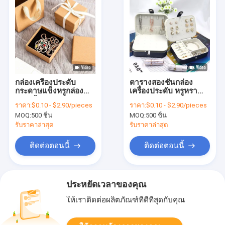
กล่องเครื่องประดับ
ตารางสองชั้นกล่อง
กระดาษแข็งหรูกล่อง
เครื่องประดับ หรูหรา
บรรจุผ้าคอกระดาษ
Flocking Lining PU
ราคา:
$0.10 - $2.90/pieces
ราคา:
$0.10 - $2.90/pieces
กระดาษกระดาษ
ผิวหนังบรรจุกล่องของ
MOQ:
500 ชิ้น
MOQ:
500 ชิ้น
กระดาษกระดาษ
ขวัญ
กระดาษกระดาษ
รับราคาล่าสุด
รับราคาล่าสุด
ติดต่อตอนนี้
ติดต่อตอนนี้
ประหยัดเวลาของคุณ
ให้เราติดต่อผลิตภัณฑ์ที่ดีที่สุดกับคุณ