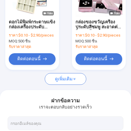
เกี่ยวกับเรา
ทัวร์โรงงาน
ดอกไม้พิมพ์กระดาษแข็ง
กล่องของขวัญเครื่อง
กล่องเครื่องประดับ
ประดับสีชมพู สะอาดต่อ
การควบคุมคุณภาพ
กระดาษกระดาษ
สิ่งแวดล้อม
ราคา:
$0.10 - $2.90/pieces
ราคา:
$0.10 - $2.90/pieces
กระดาษกระดาษ
MOQ:
500 ชิ้น
MOQ:
500 ชิ้น
กระดาษเครื่องประดับ
ติดต่อเรา
เครื่องสําอาง กระเป๋า
รับราคาล่าสุด
รับราคาล่าสุด
บรรจุ
ข่าว
ติดต่อตอนนี้
ติดต่อตอนนี้
กรณี
ดูเพิ่มเติม
ขอทุน
ฝากข้อความ
เราจะตอบกลับอย่างรวดเร็ว
บรรจุภัณฑ์กล่องของขวัญ
กล่องของขวัญแม่เหล็ก